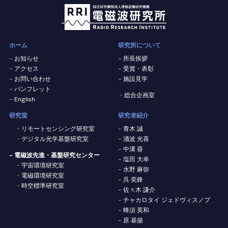
ホーム
研究所について
お知らせ
所長挨拶
アクセス
受賞・表彰
お問い合わせ
施設見学
パンフレット
総合企画室
English
研究室
研究者紹介
リモートセンシング研究室
青木 誠
デジタル光学基盤研究室
涌波 光喜
中溝 葵
- 電磁波先進・基盤研究センター
塩田 大幸
宇宙環境研究室
水野 麻弥
電磁環境研究室
呉 奕鋒
時空標準研究室
佐々木 謙介
チャカロタイ ジェドヴィスノプ
蜂須 英和
原 基揚