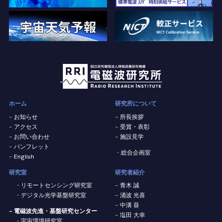
ホーム
研究所について
お知らせ
所長挨拶
アクセス
受賞・表彰
お問い合わせ
施設見学
パンフレット
総合企画室
English
研究室
研究者紹介
リモートセンシング研究室
青木 誠
デジタル光学基盤研究室
涌波 光喜
中溝 葵
- 電磁波先進・基盤研究センター
塩田 大幸
宇宙環境研究室