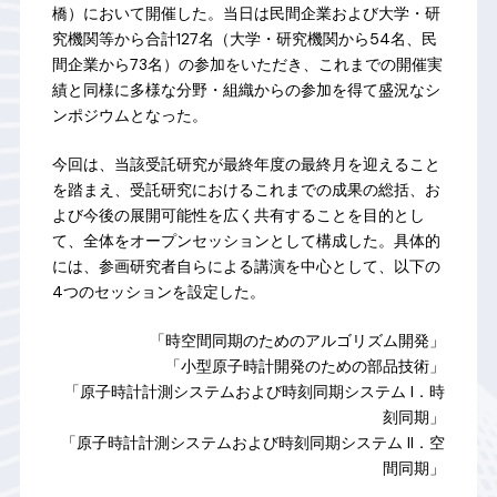
橋）において開催した。当日は民間企業および大学・研
究機関等から合計127名（大学・研究機関から54名、民
間企業から73名）の参加をいただき、これまでの開催実
績と同様に多様な分野・組織からの参加を得て盛況なシ
ンポジウムとなった。
今回は、当該受託研究が最終年度の最終月を迎えること
を踏まえ、受託研究におけるこれまでの成果の総括、お
よび今後の展開可能性を広く共有することを目的とし
て、全体をオープンセッションとして構成した。具体的
には、参画研究者自らによる講演を中心として、以下の
4つのセッションを設定した。
「時空間同期のためのアルゴリズム開発」
「小型原子時計開発のための部品技術」
「原子時計計測システムおよび時刻同期システム I．時
刻同期」
「原子時計計測システムおよび時刻同期システム II．空
間同期」