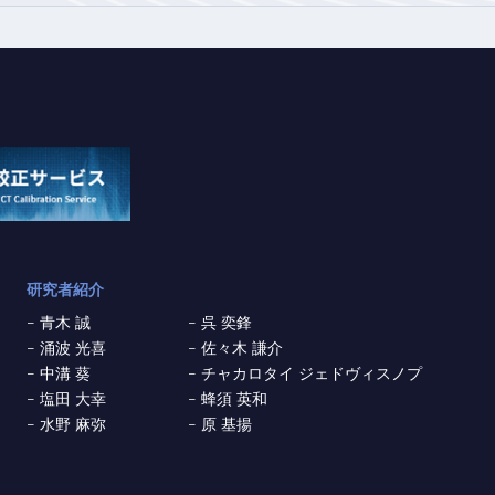
研究者紹介
青木 誠
呉 奕鋒
涌波 光喜
佐々木 謙介
中溝 葵
チャカロタイ ジェドヴィスノプ
塩田 大幸
蜂須 英和
水野 麻弥
原 基揚