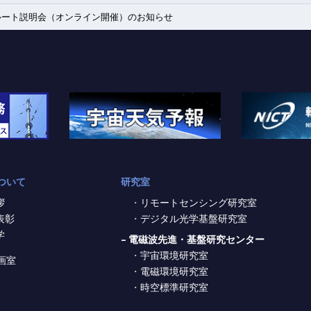
ルート説明会（オンライン開催）のお知らせ
ついて
研究室
拶
リモートセンシング研究室
表彰
デジタル光学基盤研究室
学
- 電磁波先進・基盤研究センター
宇宙環境研究室
画室
電磁環境研究室
時空標準研究室