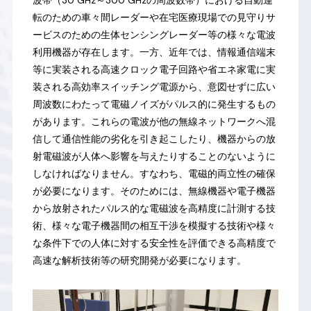
波帯（30 GHz～300 GHzの周波数帯）における自動運
転のための車々間レーダーや在宅医療現場での見守りサ
ービスのための生体センシングレーダー等の様々な電波
利用機器が存在します。一方、近年では、情報通信端末
等に実装される高速クロック電子回路や省エネ家電に実
装される高効率スイッチング電源から、意図せずに広い
周波数にわたって電磁ノイズがパルス的に発生するもの
があります。これらの電波が他の無線ネットワークへ混
信して通信性能の劣化を引き起こしたり、機器からの放
射電磁波が人体へ影響を与えたりすることのないように
しなければなりません。すなわち、電磁的両立性の確保
が必要になります。そのためには、無線機器や電子機器
から放射されたパルス的な電磁波を高精度に計測する技
術、様々な電子機器間の相互干渉を模擬する技術や様々
な条件下での人体に対する安全性を評価できる高精度で
高速な解析技術等の研究開発が必要になります。