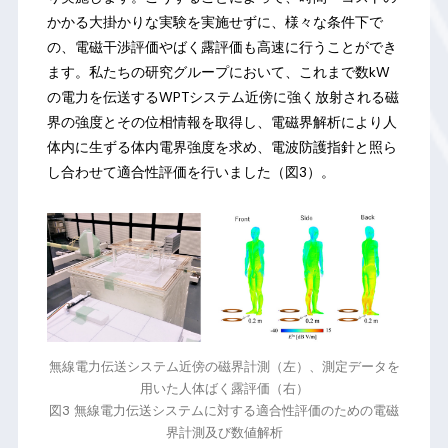
かかる大掛かりな実験を実施せずに、様々な条件下で
の、電磁干渉評価やばく露評価も高速に行うことができ
ます。私たちの研究グループにおいて、これまで数kW
の電力を伝送するWPTシステム近傍に強く放射される磁
界の強度とその位相情報を取得し、電磁界解析により人
体内に生ずる体内電界強度を求め、電波防護指針と照ら
し合わせて適合性評価を行いました（図3）。
無線電力伝送システム近傍の磁界計測（左）、測定データを
用いた人体ばく露評価（右）
図3 無線電力伝送システムに対する適合性評価のための電磁
界計測及び数値解析