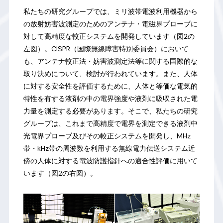
私たちの研究グループでは、ミリ波帯電波利用機器から
の放射妨害波測定のためのアンテナ・電磁界プローブに
対して高精度な較正システムを開発しています（図2の
左図）。CISPR（国際無線障害特別委員会）において
も、アンテナ較正法・妨害波測定法等に関する国際的な
取り決めについて、検討が行われています。また、人体
に対する安全性を評価するために、人体と等価な電気的
特性を有する液剤の中の電界強度や液剤に吸収された電
力量を測定する必要があります。そこで、私たちの研究
グループは、これまで高精度で電界を測定できる液剤中
光電界プローブ及びその較正システムを開発し、MHz
帯・kHz帯の周波数を利用する無線電力伝送システム近
傍の人体に対する電波防護指針への適合性評価に用いて
います（図2の右図）。