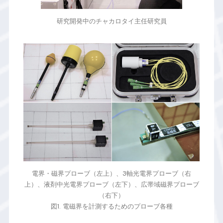
研究開発中のチャカロタイ主任研究員
電界・磁界プローブ（左上）、3軸光電界プローブ（右
上）、液剤中光電界プローブ（左下）、広帯域磁界プローブ
（右下）
図1. 電磁界を計測するためのプローブ各種