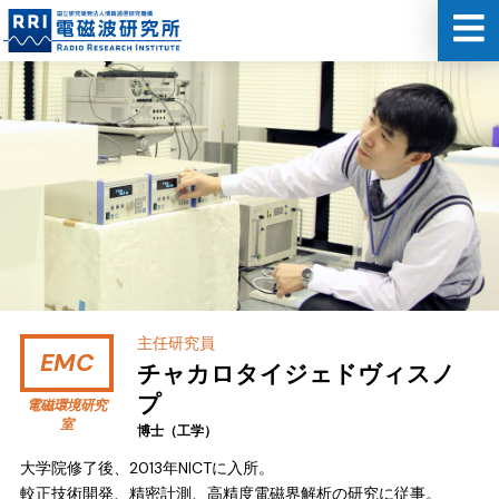
主任研究員
EMC
チャカロタイ
ジェドヴィスノ
プ
電磁環境研究
室
博士（工学）
大学院修了後、2013年NICTに入所。
較正技術開発、精密計測、高精度電磁界解析の研究に従事。