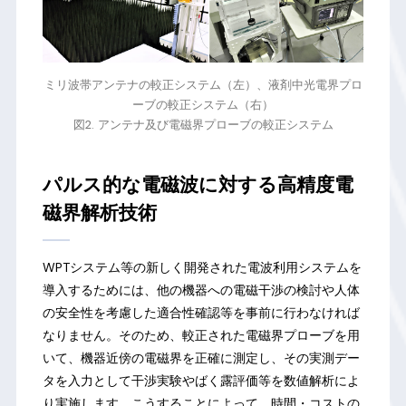
ミリ波帯アンテナの較正システム（左）、液剤中光電界プロ
ーブの較正システム（右）
図2. アンテナ及び電磁界プローブの較正システム
パルス的な電磁波に対する高精度電
磁界解析技術
WPTシステム等の新しく開発された電波利用システムを
導入するためには、他の機器への電磁干渉の検討や人体
の安全性を考慮した適合性確認等を事前に行わなければ
なりません。そのため、較正された電磁界プローブを用
いて、機器近傍の電磁界を正確に測定し、その実測デー
タを入力として干渉実験やばく露評価等を数値解析によ
り実施します。こうすることによって、時間・コストの