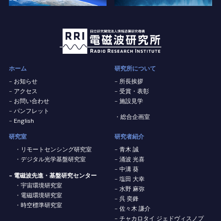
ホーム
研究所について
お知らせ
所長挨拶
アクセス
受賞・表彰
お問い合わせ
施設見学
パンフレット
総合企画室
English
研究室
研究者紹介
リモートセンシング研究室
青木 誠
デジタル光学基盤研究室
涌波 光喜
中溝 葵
- 電磁波先進・基盤研究センター
塩田 大幸
宇宙環境研究室
水野 麻弥
電磁環境研究室
呉 奕鋒
時空標準研究室
佐々木 謙介
チャカロタイ ジェドヴィスノプ