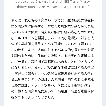
(Jerdvisanop Chakarothai, et al. IEEE Trans. Microw.
Theory Techn., 2018, vol. 66, no. 3, pp. 1543-1552)
さらに、私たちの研究グループでは、生体組織の電磁特
性が周波数に依存する、すなわち周波数分散を時間領域
でのパルスの伝搬・電力吸収解析に組み込むための新た
なアルゴリズムを開発し、パルス的な電磁波に対する人
体ばく露評価を世界で初めて可能にしました（図4）。
この技術により、人体に対するパルス的な電磁波の影響
を調べるために、生体内に吸収される過渡的な電磁エネ
ルギー量を、短時間で高精度に求めることができるよう
になりました。また、パルス的な電磁波に対する人体ば
く露評価に限らず、パルス的な電磁波を利用する人体近
傍広帯域アンテナの設計、人体周辺・内外の超広帯域通
信路の設計、テラヘルツ帯パルスによる非破壊計測等
の、様々な研究領域において、高精度・高速な電磁界解
析ができるようになりました。